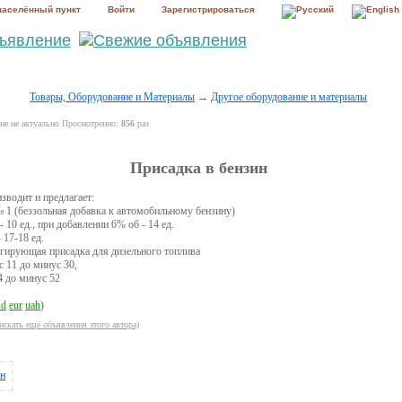
населённый пункт
Войти
Зарегистрироваться
Товары, Оборудование и Материалы
→
Другое оборудование и материалы
е не актуально Просмотренно:
856
раз
Присадка в бензин
зводит и предлагает:
 1 (беззольная добавка к автомобильному бензину)
 10 ед., при добавлении 6% об - 14 ед.
 17-18 ед.
гирующая присадка для дизельного топлива
 11 до минус 30,
4 до минус 52
sd
eur
uah
)
искать ещё объявления этого автора)