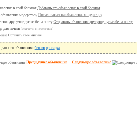
Добавить это объявление в свой блокнот
Пожаловаться на объявление модератору
Отправить объявление другу/подруге/себе на почту
у для печати
(откроется в новом окне)
Оставить своё мнение
я данного объявления:
бензин
присадка
Предыдущее объявление
Следующее объявление