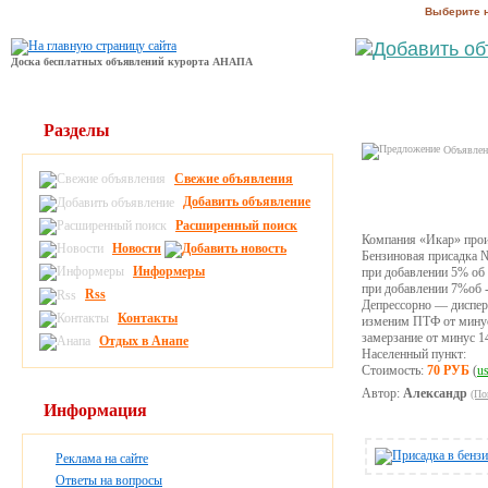
Выберите 
Доска бесплатных объявлений курорта АНАПА
Разделы
Объявлени
Свежие объявления
Добавить объявление
Расширенный поиск
Компания «Икар» прои
Новости
Бензиновая присадка №
Информеры
при добавлении 5% об -
при добавлении 7%об -
Rss
Депрессорно — диспер
Контакты
изменим ПТФ от минус
замерзание от минус 1
Отдых в Анапе
Населенный пункт:
Стоимость:
70 РУБ
(
u
Автор:
Александр
(По
Информация
Реклама на сайте
Ответы на вопросы