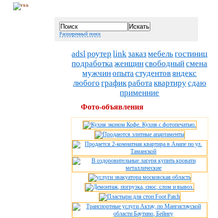
Расширенный поиск
adsl
роутер
link
заказ
мебель
гостиниц
подработка
женщин
свободный
смена
мужчин
опыта
студентов
яндекс
любого
график
работа
квартиру
сдаю
применние
Фото-объявления