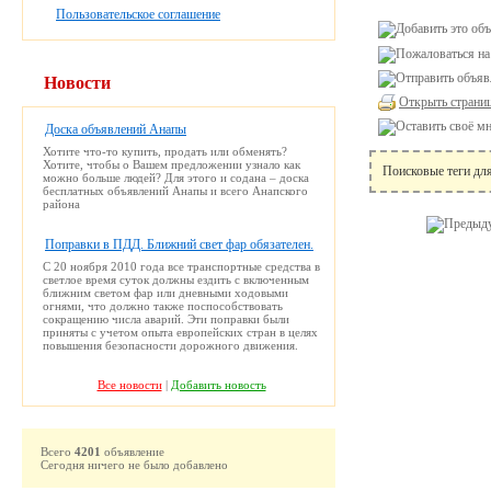
Пользовательское соглашение
Новости
Открыть страниц
Доска объявлений Анапы
Хотите что-то купить, продать или обменять?
Хотите, чтобы о Вашем предложении узнало как
Поисковые теги дл
можно больше людей? Для этого и содана – доска
бесплатных объявлений Анапы и всего Анапского
района
Поправки в ПДД. Ближний свет фар обязателен.
С 20 ноября 2010 года все транспортные средства в
светлое время суток должны ездить с включенным
ближним светом фар или дневными ходовыми
огнями, что должно также поспособствовать
сокращению числа аварий. Эти поправки были
приняты с учетом опыта европейских стран в целях
повышения безопасности дорожного движения.
Все новости
|
Добавить новость
Всего
4201
объявление
Сегодня ничего не было добавлено