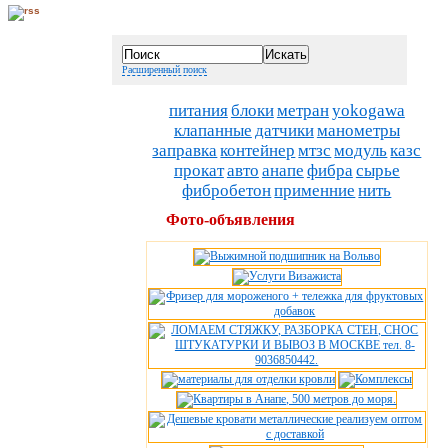
Расширенный поиск
питания
блоки
метран
yokogawa
клапанные
датчики
манометры
заправка
контейнер
мтзс
модуль
казс
прокат
авто
анапе
фибра
сырье
фибробетон
применние
нить
Фото-объявления