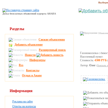
Выбери
Доска бесплатных объявлений курорта АНАПА
Разделы
Объявлени
Свежие объявления
Добавить объявление
Расширенный поиск
Газонокосилка с ёмкос
Новости
Населенный пункт:
Информеры
Стоимость:
4300 РУБ
Rss
Автор:
Олег
(Поискать 
Контакты
Отдых в Анапе
Информация
Реклама на сайте
Ответы на вопросы