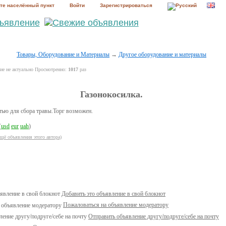
те населённый пункт
Войти
Зарегистрироваться
Товары, Оборудование и Материалы
→
Другое оборудование и материалы
е не актуально Просмотренно:
1017
раз
Газонокосилка.
тью для сбора травы.Торг возможен.
(
usd
eur
uah
)
ещё объявления этого автора)
Добавить это объявление в свой блокнот
Пожаловаться на объявление модератору
Отправить объявление другу/подруге/себе на почту