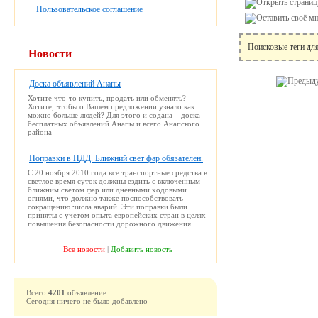
Пользовательское соглашение
Поисковые теги дл
Новости
Доска объявлений Анапы
Хотите что-то купить, продать или обменять?
Хотите, чтобы о Вашем предложении узнало как
можно больше людей? Для этого и содана – доска
бесплатных объявлений Анапы и всего Анапского
района
Поправки в ПДД. Ближний свет фар обязателен.
С 20 ноября 2010 года все транспортные средства в
светлое время суток должны ездить с включенным
ближним светом фар или дневными ходовыми
огнями, что должно также поспособствовать
сокращению числа аварий. Эти поправки были
приняты с учетом опыта европейских стран в целях
повышения безопасности дорожного движения.
Все новости
|
Добавить новость
Всего
4201
объявление
Сегодня ничего не было добавлено