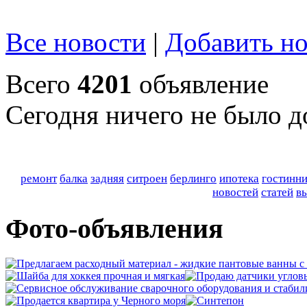
Все новости
|
Добавить но
Всего
4201
объявление
Сегодня ничего не было д
ремонт
балка
задняя
ситроен
берлинго
ипотека
гостинн
новостей
статей
в
Фото-объявления