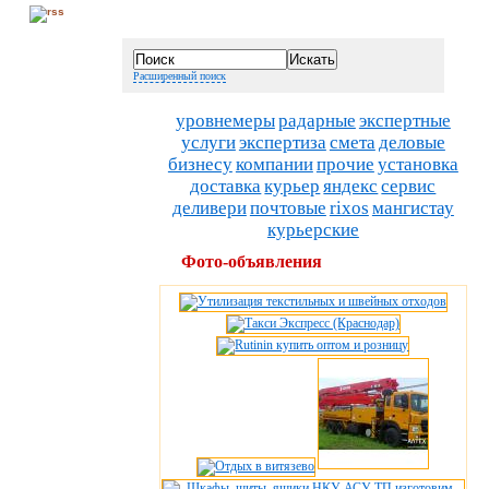
Расширенный поиск
уровнемеры
радарные
экспертные
услуги
экспертиза
смета
деловые
бизнесу
компании
прочие
установка
доставка
курьер
яндекс
сервис
деливери
почтовые
rixos
мангистау
курьерские
Фото-объявления