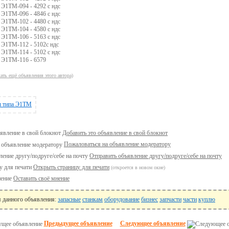
Э1ТМ-094 - 4292 с ндс
Э1ТМ-096 - 4846 с ндс
Э1ТМ-102 - 4480 с ндс
Э1ТМ-104 - 4580 с ндс
Э1ТМ-106 - 5163 с ндс
Э1ТМ-112 - 5102с ндс
Э1ТМ-114 - 5102 с ндс
 Э1ТМ-116 - 6579
ать ещё объявления этого автора)
Добавить это объявление в свой блокнот
Пожаловаться на объявление модератору
Отправить объявление другу/подруге/себе на почту
Открыть страницу для печати
(откроется в новом окне)
Оставить своё мнение
я данного объявления:
запасные
станкам
оборудование
бизнес
запчасти
части
куплю
Предыдущее объявление
Следующее объявление