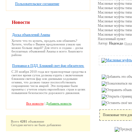
Масляные муфты типа 
Пользовательское соглашение
Масляные муфты типа 
Масляные муфты типа 
Масляные муфты типа 
Масляные муфты типа 
Новости
Масляные муфты типа 
Масляные муфты типа 
Масляные муфты типа
Доска объявлений Анапы
Населенный пункт:
Хотите что-то купить, продать или обменять?
Автор:
Надежда
(Поиск
Хотите, чтобы о Вашем предложении узнало как
можно больше людей? Для этого и содана – доска
бесплатных объявлений Анапы и всего Анапского
района
Поправки в ПДД. Ближний свет фар обязателен.
С 20 ноября 2010 года все транспортные средства в
светлое время суток должны ездить с включенным
ближним светом фар или дневными ходовыми
огнями, что должно также поспособствовать
сокращению числа аварий. Эти поправки были
приняты с учетом опыта европейских стран в целях
повышения безопасности дорожного движения.
Все новости
|
Добавить новость
Поисковые теги дл
Всего
4201
объявление
Сегодня ничего не было добавлено