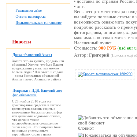
• доставка по странам России,
• опт.
Реклама на сайте
Весь ассортимент товара находи
Ответы на вопросы
вы найдете полезные статьи и 
возможность ознакомить покуп
Пользовательское соглашение
подробно рассказать о преиму
фотографиям, описанию, харак
максимально ознакомится с то
Новости
Населенный пункт:
Стоимость:
900 РУБ
(
usd
eur
u
Доска объявлений Анапы
Автор:
Григорий
(Поискать ещё о
Хотите что-то купить, продать или
обменять? Хотите, чтобы о Вашем
предложении узнало как можно
больше людей? Для этого и содана
– доска бесплатных объявлений
Анапы и всего Анапского района
Поправки в ПДД. Ближний свет
фар обязателен.
С 20 ноября 2010 года все
транспортные средства в светлое
время суток должны ездить с
включенным ближним светом фар
или дневными ходовыми огнями,
что должно также
поспособствовать сокращению
числа аварий. Эти поправки были
блокнот
приняты с учетом опыта
европейских стран в целях