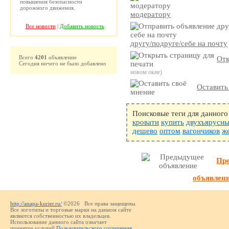
повышения безопасности
дорожного движения.
модератору
Все новости
|
Добавить новость
другу/подруге/себе на почту
Всего
4201
объявление
Отк
Сегодня ничего не было добавлено
новом окне)
Оставить
Поисковые теги для данного
кровати
купить
двухъярусн
дешево
оптом
вагончиков
ж
Пр
объявлен
http://anapa-kurier.ru/
©2026 Все права защищены.
Все логотипы и торговые марки на данном сайте
являются собственностью их владельцев.
Использование данного сайта означает
принятие условий
Пользовательского соглашения