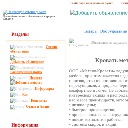
Выберите населённый пункт
Вой
Доска бесплатных объявлений курорта
АНАПА
Товары, Оборудование
Разделы
Объявление не актуально
Свежие
объявления
Кровать ме
Добавить объявление
ООО «Металл-Кровати» ведуща
Расширенный поиск
мебели, при этом качество изд
Новости
производство от поставщика из
перекупщиков, а продажа чере
Информеры
комфортнее и легче. Не забыва
Rss
интересных акциях и распродаж
нас масса преимуществ, котор
Контакты
• низкие цены;
Отдых в Анапе
• быстрое производство;
• профессиональные сотрудник
• новые технологии работы;
• система скидок и акций;
Информация