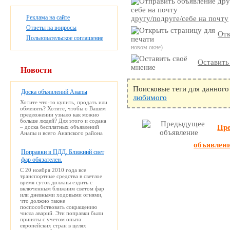
Реклама на сайте
другу/подруге/себе на почту
Ответы на вопросы
Отк
Пользовательское соглашение
новом окне)
Оставить
Новости
Поисковые теги для данного
Доска объявлений Анапы
любимого
Хотите что-то купить, продать или
обменять? Хотите, чтобы о Вашем
предложении узнало как можно
больше людей? Для этого и содана
Пр
– доска бесплатных объявлений
Анапы и всего Анапского района
объявлен
Поправки в ПДД. Ближний свет
фар обязателен.
С 20 ноября 2010 года все
транспортные средства в светлое
время суток должны ездить с
включенным ближним светом фар
или дневными ходовыми огнями,
что должно также
поспособствовать сокращению
числа аварий. Эти поправки были
приняты с учетом опыта
европейских стран в целях