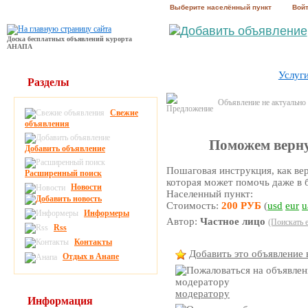
Выберите населённый пункт
Вой
Доска бесплатных объявлений курорта
АНАПА
Услуг
Разделы
Объявление не актуально
Свежие
объявления
Поможем верну
Добавить объявление
Пошаговая инструкция, как ве
Расширенный поиск
которая может помочь даже в 
Новости
Населенный пункт:
Стоимость:
200 РУБ
(
usd
eur
u
Информеры
Автор:
Частное лицо
(Поискать 
Rss
Контакты
Добавить это объявление 
Отдых в Анапе
модератору
Информация