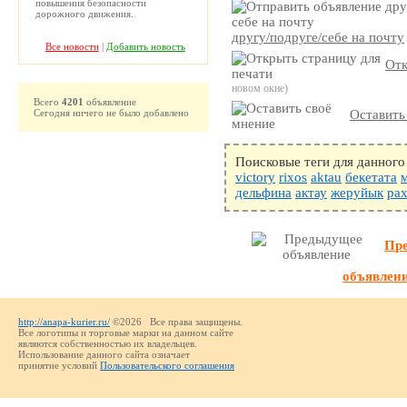
повышения безопасности
дорожного движения.
другу/подруге/себе на почту
Все новости
|
Добавить новость
Отк
новом окне)
Всего
4201
объявление
Сегодня ничего не было добавлено
Оставить
Поисковые теги для данного
victory
rixos
aktau
бекетата
дельфина
актау
жеруйык
ра
Пр
объявлен
http://anapa-kurier.ru/
©2026 Все права защищены.
Все логотипы и торговые марки на данном сайте
являются собственностью их владельцев.
Использование данного сайта означает
принятие условий
Пользовательского соглашения