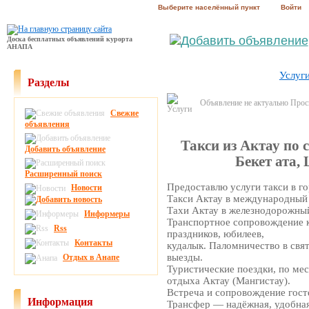
Выберите населённый пункт
Войти
Доска бесплатных объявлений курорта
АНАПА
Услуг
Разделы
Объявление не актуально Про
Свежие
объявления
Такси из Актау по 
Добавить объявление
Бекет ата,
Расширенный поиск
Предоставлю услуги такси в го
Новости
Такси Актау в международный 
Тахи Актау в железнодорожный
Информеры
Транспортное сопровождение 
Rss
праздников, юбилеев,
Контакты
кудалык. Паломничество в свя
выезды.
Отдых в Анапе
Туристические поездки, по ме
отдыха Актау (Мангистау).
Встреча и сопровождение гост
Информация
Трансфер — надёжная, удобная 