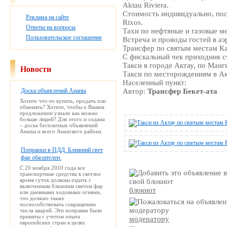
Aktau Riviera.
Стоимость индивидуально, пос
Реклама на сайте
Rixos.
Ответы на вопросы
Тахи по нефтяные и газовые м
Пользовательское соглашение
Встреча и проводы гостей в аэ
Трансфер по святым местам Кар
С фискальный чек приходник с
Такси в городе Актау, по Манг
Новости
Такси по месторождениям в Ак
Населенный пункт:
Доска объявлений Анапы
Автор:
Трансфер Бекет-ата
Хотите что-то купить, продать или
обменять? Хотите, чтобы о Вашем
предложении узнало как можно
больше людей? Для этого и содана
– доска бесплатных объявлений
Анапы и всего Анапского района
Поправки в ПДД. Ближний свет
фар обязателен.
С 20 ноября 2010 года все
транспортные средства в светлое
время суток должны ездить с
включенным ближним светом фар
блокнот
или дневными ходовыми огнями,
что должно также
поспособствовать сокращению
числа аварий. Эти поправки были
приняты с учетом опыта
модератору
европейских стран в целях