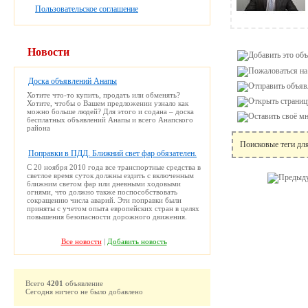
Пользовательское соглашение
Новости
Доска объявлений Анапы
Хотите что-то купить, продать или обменять?
Хотите, чтобы о Вашем предложении узнало как
можно больше людей? Для этого и содана – доска
бесплатных объявлений Анапы и всего Анапского
района
Поисковые теги дл
Поправки в ПДД. Ближний свет фар обязателен.
С 20 ноября 2010 года все транспортные средства в
светлое время суток должны ездить с включенным
ближним светом фар или дневными ходовыми
огнями, что должно также поспособствовать
сокращению числа аварий. Эти поправки были
приняты с учетом опыта европейских стран в целях
повышения безопасности дорожного движения.
Все новости
|
Добавить новость
Всего
4201
объявление
Сегодня ничего не было добавлено