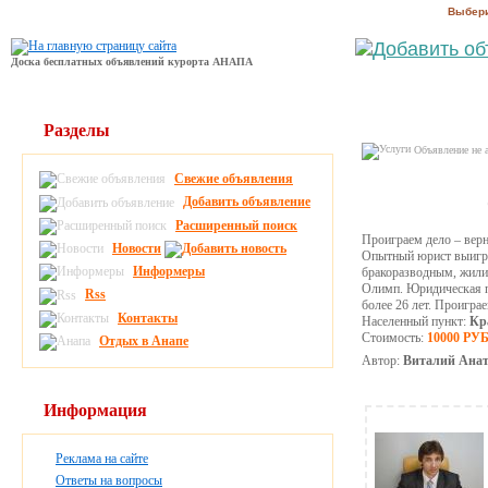
Выбери
Доска бесплатных объявлений курорта АНАПА
Разделы
Объявление не 
Свежие объявления
Добавить объявление
Расширенный поиск
Проиграем дело – верн
Новости
Опытный юрист выигра
Информеры
бракоразводным, жили
Олимп. Юридическая по
Rss
более 26 лет. Проигра
Контакты
Населенный пункт:
Кр
Стоимость:
10000 РУ
Отдых в Анапе
Автор:
Виталий Анат
Информация
Реклама на сайте
Ответы на вопросы