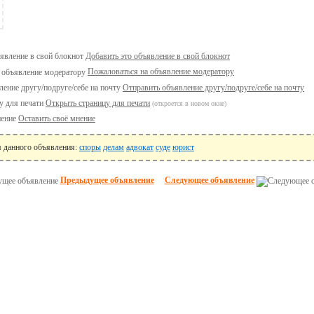
Добавить это объявление в свой блокнот
Пожаловаться на объявление модератору
Отправить объявление другу/подруге/себе на почту
Открыть страницу для печати
(откроется в новом окне)
Оставить своё мнение
я данного объявления:
споры
делам
адвокат
суде
юрист
Предыдущее объявление
Следующее объявление