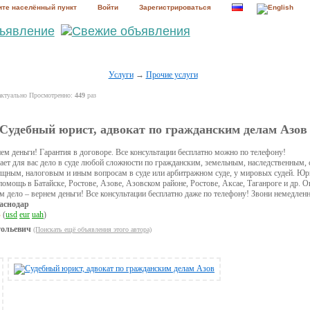
те населённый пункт
Войти
Зарегистрироваться
Услуги
→
Прочие услуги
актуально Просмотренно:
449
раз
Судебный юрист, адвокат по гражданским делам Азов
ем деньги! Гарантия в договоре. Все консультации бесплатно можно по телефону!
ет для вас дело в суде любой сложности по гражданским, земельным, наследственным,
щным, налоговым и иным вопросам в суде или арбитражном суде, у мировых судей. Юр
мощь в Батайске, Ростове, Азове, Азовском районе, Ростове, Аксае, Таганроге и др. 
ем дело – вернем деньги! Все консультации бесплатно даже по телефону! Звони немедлен
аснодар
Б
(
usd
eur
uah
)
ольевич
(Поискать ещё объявления этого автора)