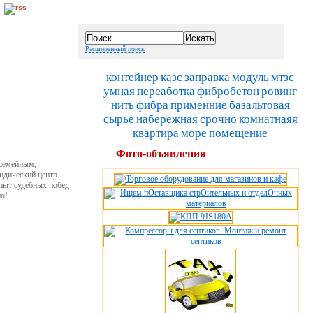
Расширенный поиск
контейнер
казс
заправка
модуль
мтзс
умная
переаботка
фибробетон
ровинг
нить
фибра
применние
базальтовая
сырье
набережная
срочно
комнатнаяя
квартира
море
помещение
Фото-объявления
 семейным,
идический центр
Опыт судебных побед
но!