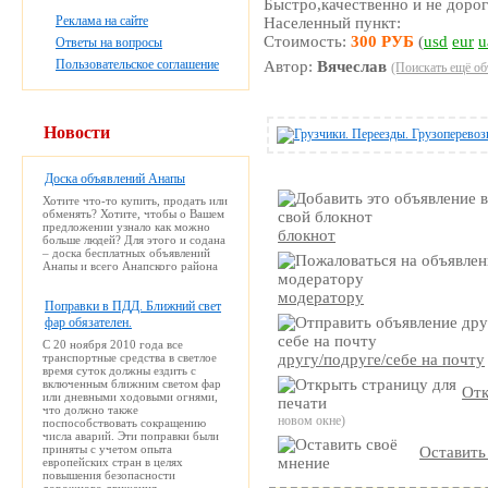
Быстро,качественно и не дорог
Реклама на сайте
Населенный пункт:
Стоимость:
300 РУБ
(
usd
eur
u
Ответы на вопросы
Пользовательское соглашение
Автор:
Вячеслав
(Поискать ещё об
Новости
Доска объявлений Анапы
Хотите что-то купить, продать или
обменять? Хотите, чтобы о Вашем
предложении узнало как можно
блокнот
больше людей? Для этого и содана
– доска бесплатных объявлений
Анапы и всего Анапского района
модератору
Поправки в ПДД. Ближний свет
фар обязателен.
С 20 ноября 2010 года все
транспортные средства в светлое
другу/подруге/себе на почту
время суток должны ездить с
включенным ближним светом фар
Отк
или дневными ходовыми огнями,
что должно также
новом окне)
поспособствовать сокращению
числа аварий. Эти поправки были
приняты с учетом опыта
Оставить
европейских стран в целях
повышения безопасности
дорожного движения.