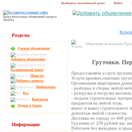
Выберите населённый пункт
Войти
Доска бесплатных объявлений курорта
АНАПА
Услуг
Разделы
Объявление не актуально Про
Свежие объявления
Добавить объявление
Грузчики. Пер
Расширенный поиск
Предоставляем услуги грузопе
Новости
Услуги крепких,опытных грузч
Организация квартирных,дома
Информеры
- разборка и сборка любой меб
- разгрузка и погрузка вагонов
Rss
- подъем строительных матер
Контакты
предметов на любой этаж;
Отдых в Анапе
вынос и вывоз строительного 
демонтаж любой сложности;
Доставка по городу от 400 руб
Грузчики от 250 рублей час за
Информация
Работаем без выходных и праз