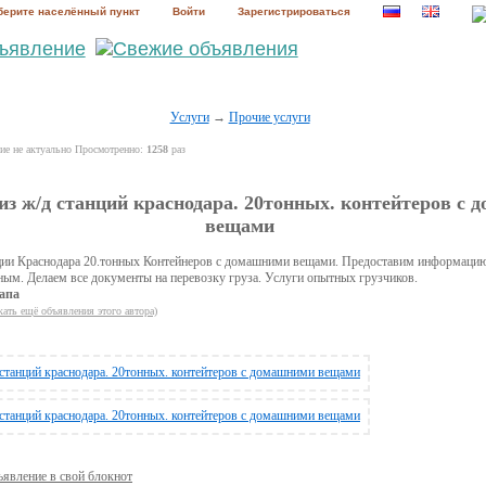
ерите населённый пункт
Войти
Зарегистрироваться
Услуги
→
Прочие услуги
е не актуально Просмотренно:
1258
раз
 из ж/д станций краснодара. 20тонных. контейтеров с
вещами
нции Краснодара 20.тонных Контейнеров с домашними вещами. Предоставим информацию
ным. Делаем все документы на перевозку груза. Услуги опытных грузчиков.
апа
кать ещё объявления этого автора)
ъявление в свой блокнот