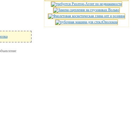
возка