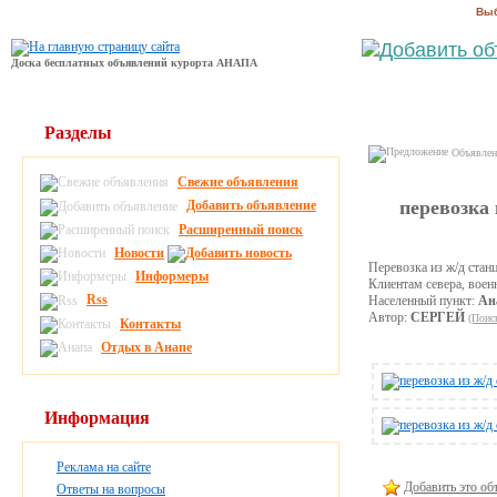
Выб
Доска бесплатных объявлений курорта АНАПА
Разделы
Объявлени
Свежие объявления
перевозка
Добавить объявление
Расширенный поиск
Новости
Перевозка из ж/д ста
Информеры
Клиентам севера, воен
Rss
Населенный пункт:
Ан
Автор:
СЕРГЕЙ
(Поис
Контакты
Отдых в Анапе
Информация
Реклама на сайте
Добавить это об
Ответы на вопросы