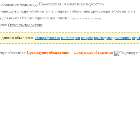
Пожаловаться на объявление модератору
Отправить объявление другу/подруге/себе на почту
Открыть страницу для печати
(откроется в новом окне)
Оставить своё мнение
я данного объявления:
станций
тонных
контейтеров
вещами
краснодара
домашними
пере
Предыдущее объявление
Следующее объявление