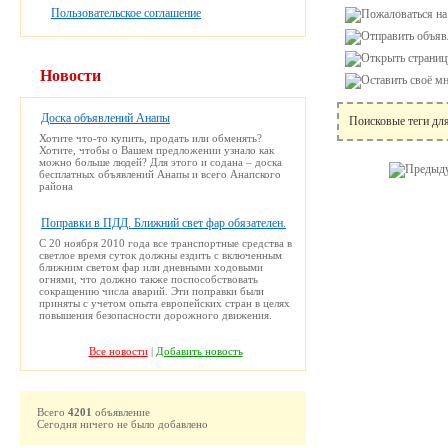
Пользовательское соглашение
Новости
Доска объявлений Анапы
Поисковые теги дл
Хотите что-то купить, продать или обменять?
Хотите, чтобы о Вашем предложении узнало как
можно больше людей? Для этого и содана – доска
бесплатных объявлений Анапы и всего Анапского
района
Поправки в ПДД. Ближний свет фар обязателен.
С 20 ноября 2010 года все транспортные средства в
светлое время суток должны ездить с включенным
ближним светом фар или дневными ходовыми
огнями, что должно также поспособствовать
сокращению числа аварий. Эти поправки были
приняты с учетом опыта европейских стран в целях
повышения безопасности дорожного движения.
Все новости
|
Добавить новость
Всего
4201
объявление
Сегодня ничего не было добавлено