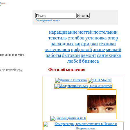
Расширенный поиск
наращивание
ногтей
постелькин
текстиль
столбов
установка
опор
расходных
картриджи
техники
материалов
цифровой
анапе
мелкий
 домашними
работы
бытовой
ремонт
сантехника
любой
бизнеса
Фото-объявления
 по контейнеру.