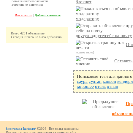
повышения безопасности
блокнот
дорожного движения.
Все новости
|
Добавить новость
модератору
Всего
4201
объявление
другу/подруге/себе на почту
Сегодня ничего не было добавлено
Отк
новом окне)
Оставить
Поисковые теги для данного
саура
султан
каньон
кендерл
хорошее
отель
отпан
Пр
объявлен
http://anapa-kurier.ru/
©2026 Все права защищены.
Все логотипы и торговые марки на данном сайте