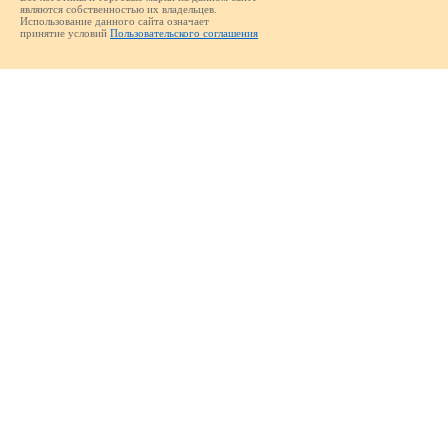
являются собственностью их владельцев.
Использование данного сайта означает
принятие условий
Пользовательского соглашения