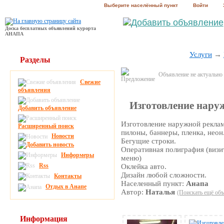
Выберите населённый пункт
Войти
Доска бесплатных объявлений курорта
АНАПА
Услуги
→
Разделы
Объявление не актуально
Свежие
объявления
Изготовление нару
Добавить объявление
Изготовление наружной реклам
Расширенный поиск
пилоны, баннеры, пленка, неон
Новости
Бегущие строки.
Оперативная полиграфия (визи
Информеры
меню)
Rss
Оклейка авто.
Дизайн любой сложности.
Контакты
Населенный пункт:
Анапа
Отдых в Анапе
Автор:
Наталья
(Поискать ещё объ
Информация