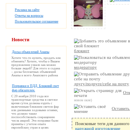
Реклама на сайте
Ответы на вопросы
Пользовательское соглашение
Новости
блокнот
Доска объявлений Анапы
Хотите что-то купить, продать или
обменять? Хотите, чтобы о Вашем
предложении узнало как можно
модератору
больше людей? Для этого и содана
– доска бесплатных объявлений
Анапы и всего Анапского района
другу/подруге/себе на почту
Поправки в ПДД. Ближний свет
фар обязателен.
Отк
С 20 ноября 2010 года все
транспортные средства в светлое
новом окне)
время суток должны ездить с
включенным ближним светом фар
Оставить
или дневными ходовыми огнями,
что должно также
поспособствовать сокращению
числа аварий. Эти поправки были
Поисковые теги для данного
приняты с учетом опыта
европейских стран в целях
наружной
изготовление