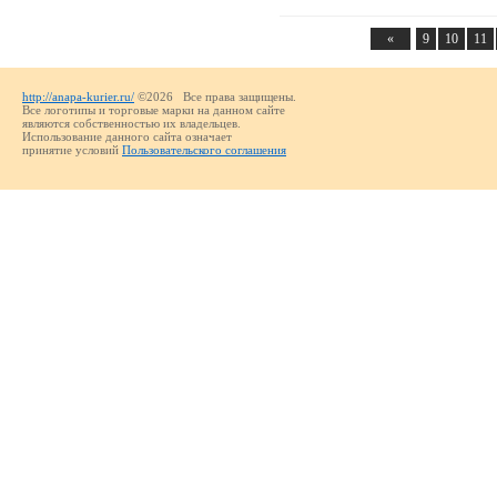
«
9
10
11
http://anapa-kurier.ru/
©2026 Все права защищены.
Все логотипы и торговые марки на данном сайте
являются собственностью их владельцев.
Использование данного сайта означает
принятие условий
Пользовательского соглашения