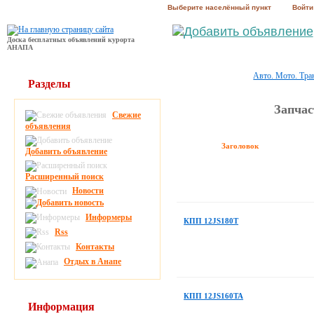
Выберите населённый пункт
Войти
Доска бесплатных объявлений курорта
АНАПА
Авто. Мото. Тра
Разделы
Запчас
Свежие
объявления
Заголовок
Добавить объявление
Расширенный поиск
Новости
Информеры
КПП 12JS180T
Rss
Контакты
Отдых в Анапе
КПП 12JS160TA
Информация