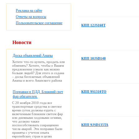
Реклама на сайте
Ответы на вопросы
Пользовательское соглашение
КПП 12JS160T
Новости
Доска объявлений Анапы
КПП 10JSD140
Хотите что-то купить, продать или
обменять? Хотите, чтобы о Вашем
предложении узнало как можно
больше людей? Для этого и содана
– доска бесплатных объявлений
Анапы и всего Анапского района
Поправки в ПДД. Ближний свет
КПП 9S1310TO
фар обязателен.
С 20 ноября 2010 года все
транспортные средства в светлое
время суток должны ездить с
включенным ближним светом фар
или дневными ходовыми огнями,
что должно также
КПП 9JSD135TA
поспособствовать сокращению
числа аварий. Эти поправки были
приняты с учетом опыта
европейских стран в целях