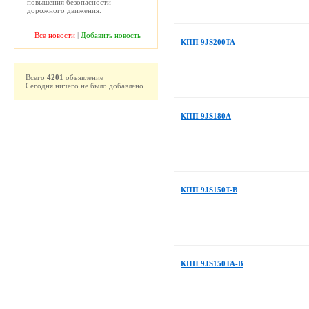
повышения безопасности
дорожного движения.
Все новости
|
Добавить новость
КПП 9JS200TA
Всего
4201
объявление
Сегодня ничего не было добавлено
КПП 9JS180A
КПП 9JS150T-B
КПП 9JS150TA-B