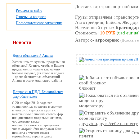
Доставка до транспортной ком
Реклама на сайте
Ответы на вопросы
Грузы отправляем : транспор
Автотрейдинг, Байкал, Желдор и
Пользовательское соглашение
Населенный пункт:
Краснодар
Стоимость:
10 РУБ
(
usd
eur
ua
Автор:
с- агросервис
(Поискать е
Новости
Доска объявлений Анапы
Хотите что-то купить, продать или
обменять? Хотите, чтобы о Вашем
предложении узнало как можно
больше людей? Для этого и содана
– доска бесплатных объявлений
Анапы и всего Анапского района
блокнот
Поправки в ПДД. Ближний свет
фар обязателен.
С 20 ноября 2010 года все
модератору
транспортные средства в светлое
время суток должны ездить с
включенным ближним светом фар
или дневными ходовыми огнями,
что должно также
другу/подруге/себе на почту
поспособствовать сокращению
числа аварий. Эти поправки были
Отк
приняты с учетом опыта
европейских стран в целях