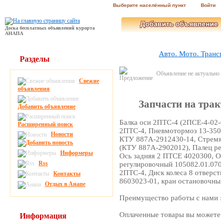
Выберите населённый пункт
Войти
Доска бесплатных объявлений курорта
АНАПА
Авто. Мото. Транс
Разделы
Объявление не актуально
Свежие
объявления
Запчасти на тра
Добавить объявление
Балка оси 2ПТС-4 (2ПСЕ-4-02-
Расширенный поиск
2ПТС-4, Пневмотормоз 13-350
Новости
КТУ 887А-2912430-14, Стремя
(КТУ 887А-2902012), Палец р
Информеры
Ось задняя 2 ПТСЕ 4020300, О
Rss
регулировочный 105082.01.07
2ПТС-4, Диск колеса 8 отверс
Контакты
8603023-01, кран остановочны
Отдых в Анапе
Преимущество работы с нами 
Оплаченные товары вы можете 
Информация