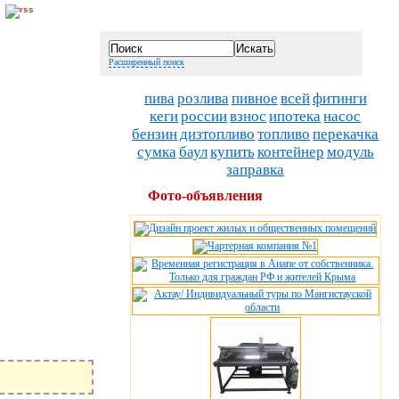
Расширенный поиск
пива
розлива
пивное
всей
фитинги
кеги
россии
взнос
ипотека
насос
бензин
дизтопливо
топливо
перекачка
сумка
баул
купить
контейнер
модуль
заправка
Фото-объявления