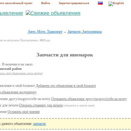
те населённый пункт
Войти
Зарегистрироваться
Авто. Мото. Транспорт
→
Запчасти, Автосервисы
е не актуально Просмотренно:
1053
раз
Запчасти для иномарок
 В наличии и на заказ.
апский район
кать ещё объявления этого автора)
Добавить это объявление в свой блокнот
а объявление модератору
Отправить объявление другу/подруге/себе на почту
Открыть страницу для печати
(откроется в новом окне)
Оставить своё мнение
я данного объявления:
запчасти