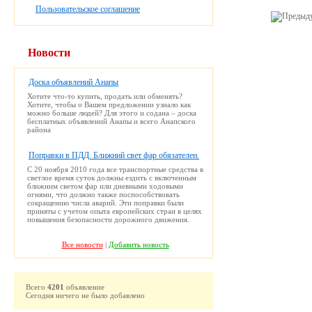
Пользовательское соглашение
Новости
Доска объявлений Анапы
Хотите что-то купить, продать или обменять?
Хотите, чтобы о Вашем предложении узнало как
можно больше людей? Для этого и содана – доска
бесплатных объявлений Анапы и всего Анапского
района
Поправки в ПДД. Ближний свет фар обязателен.
С 20 ноября 2010 года все транспортные средства в
светлое время суток должны ездить с включенным
ближним светом фар или дневными ходовыми
огнями, что должно также поспособствовать
сокращению числа аварий. Эти поправки были
приняты с учетом опыта европейских стран в целях
повышения безопасности дорожного движения.
Все новости
|
Добавить новость
Всего
4201
объявление
Сегодня ничего не было добавлено