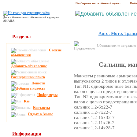
Выберите населённый пункт
Вой
Доска бесплатных объявлений курорта
АНАПА
Авто. Мото. Транс
Разделы
Объявление не актуально
Свежие
объявления
Сальник, м
Добавить объявление
Манжеты резиновые армирован
Расширенный поиск
выпускаются 2 типов и отлича
Новости
Тип N1: однокромочные без п
валов с целью предотвращения
Информеры
Тип N2 однокромочные с пыль
Rss
валов с целью предотвращения 
сальник 1.2-6х22-7
Контакты
сальник 1.2-7х22-7
Отдых в Анапе
сальник 1.2-15х32-7
сальник 1.2-11х26-7
сальник 1,2-14х28-7
Информация