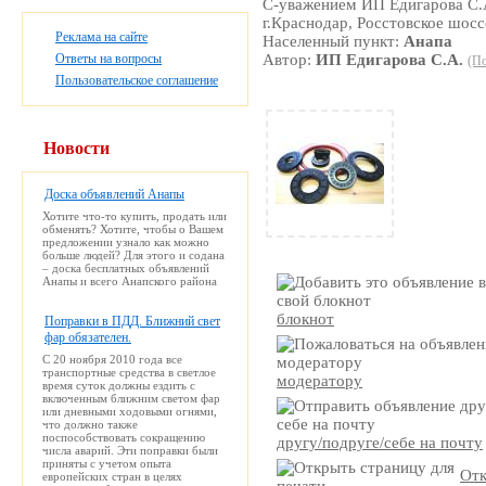
С-уважением ИП Едигарова С.
г.Краснодар, Росстовское шоссе
Реклама на сайте
Населенный пункт:
Анапа
Ответы на вопросы
Автор:
ИП Едигарова С.А.
(По
Пользовательское соглашение
Новости
Доска объявлений Анапы
Хотите что-то купить, продать или
обменять? Хотите, чтобы о Вашем
предложении узнало как можно
больше людей? Для этого и содана
– доска бесплатных объявлений
Анапы и всего Анапского района
блокнот
Поправки в ПДД. Ближний свет
фар обязателен.
С 20 ноября 2010 года все
транспортные средства в светлое
модератору
время суток должны ездить с
включенным ближним светом фар
или дневными ходовыми огнями,
что должно также
поспособствовать сокращению
другу/подруге/себе на почту
числа аварий. Эти поправки были
приняты с учетом опыта
Отк
европейских стран в целях