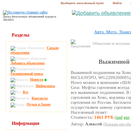
Выберите населённый пункт
Войти
Доска бесплатных объявлений курорта
АНАПА
Авто. Мото. Транс
Разделы
Объявление не актуально
Свежие
объявления
Выжимной 
Добавить объявление
Выжимной подшипник на Хов
Расширенный поиск
86CL6395FO, WG2209260005). 
Новости
Howo можно в компании «ШАФ
Информеры
Gear. Муфты сцепления всегда 
Rss
все выжимные подшипники. В н
сцепления на Хово, корзины сц
Контакты
сцепления по России. Бесплатн
Отдых в Анапе
осуществляем замену сцеплен
Населенный пункт:
Стоимость:
1461 РУБ
(
usd
eur
Информация
Автор:
Алексей
(Поискать ещё объ