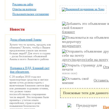
Реклама на сайте
Ответы на вопросы
Пользовательское соглашение
Новости
блокнот
Доска объявлений Анапы
Хотите что-то купить, продать или
модератору
обменять? Хотите, чтобы о Вашем
предложении узнало как можно
больше людей? Для этого и содана
– доска бесплатных объявлений
Анапы и всего Анапского района
другу/подруге/себе на почту
Отк
Поправки в ПДД. Ближний свет
фар обязателен.
новом окне)
С 20 ноября 2010 года все
транспортные средства в светлое
Оставить
время суток должны ездить с
включенным ближним светом фар
или дневными ходовыми огнями,
что должно также
Поисковые теги для данного
поспособствовать сокращению
числа аварий. Эти поправки были
приняты с учетом опыта
европейских стран в целях
повышения безопасности
Пр
дорожного движения.