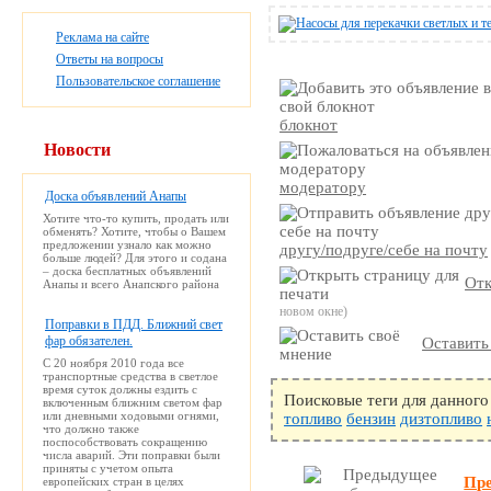
Реклама на сайте
Ответы на вопросы
Пользовательское соглашение
блокнот
Новости
модератору
Доска объявлений Анапы
Хотите что-то купить, продать или
обменять? Хотите, чтобы о Вашем
предложении узнало как можно
другу/подруге/себе на почту
больше людей? Для этого и содана
– доска бесплатных объявлений
Отк
Анапы и всего Анапского района
новом окне)
Поправки в ПДД. Ближний свет
фар обязателен.
Оставить
С 20 ноября 2010 года все
транспортные средства в светлое
время суток должны ездить с
Поисковые теги для данного
включенным ближним светом фар
или дневными ходовыми огнями,
топливо
бензин
дизтопливо
что должно также
поспособствовать сокращению
числа аварий. Эти поправки были
приняты с учетом опыта
Пр
европейских стран в целях