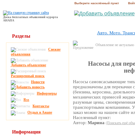
Выберите населённый пункт
Вой
Доска бесплатных объявлений курорта
АНАПА
Авто. Мото. Транс
Разделы
Объявление не актуально
Свежие
объявления
Насосы для пер
Добавить объявление
неф
Расширенный поиск
Насосы самовсасывающие типа
Новости
предназначены для перекачки 
(бензина, керосина, дизельного
Информеры
механических примесей жидкос
Rss
разумные цены, своевременная
Контакты
транспортными компаниями. Уз
заказ можно на нашем сайте ил
Отдых в Анапе
Населенный пункт:
Автор:
Марина
(Поискать ещё объ
Информация