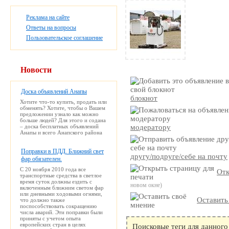
Реклама на сайте
Ответы на вопросы
Пользовательское соглашение
Новости
Доска объявлений Анапы
блокнот
Хотите что-то купить, продать или
обменять? Хотите, чтобы о Вашем
предложении узнало как можно
больше людей? Для этого и содана
– доска бесплатных объявлений
модератору
Анапы и всего Анапского района
Поправки в ПДД. Ближний свет
другу/подруге/себе на почту
фар обязателен.
С 20 ноября 2010 года все
Отк
транспортные средства в светлое
время суток должны ездить с
новом окне)
включенным ближним светом фар
или дневными ходовыми огнями,
Оставить
что должно также
поспособствовать сокращению
числа аварий. Эти поправки были
приняты с учетом опыта
европейских стран в целях
Поисковые теги для данного