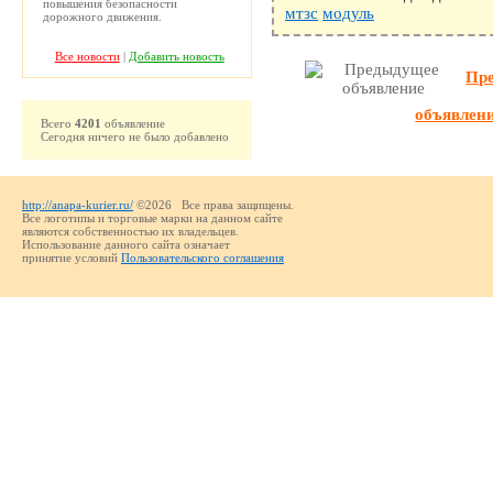
повышения безопасности
мтзс
модуль
дорожного движения.
Все новости
|
Добавить новость
Пр
объявлен
Всего
4201
объявление
Сегодня ничего не было добавлено
http://anapa-kurier.ru/
©2026 Все права защищены.
Все логотипы и торговые марки на данном сайте
являются собственностью их владельцев.
Использование данного сайта означает
принятие условий
Пользовательского соглашения