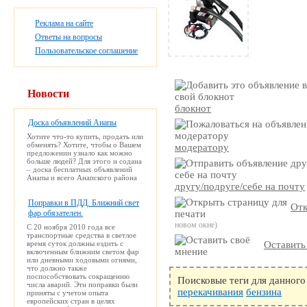
Реклама на сайте
Ответы на вопросы
Пользовательское соглашение
Новости
блокнот
Доска объявлений Анапы
Хотите что-то купить, продать или
обменять? Хотите, чтобы о Вашем
модератору
предложении узнало как можно
больше людей? Для этого и содана
– доска бесплатных объявлений
Анапы и всего Анапского района
другу/подруге/себе на почту
Поправки в ПДД. Ближний свет
Отк
фар обязателен.
новом окне)
С 20 ноября 2010 года все
транспортные средства в светлое
время суток должны ездить с
Оставить
включенным ближним светом фар
или дневными ходовыми огнями,
что должно также
поспособствовать сокращению
Поисковые теги для данного
числа аварий. Эти поправки были
перекачивания
бензина
приняты с учетом опыта
европейских стран в целях