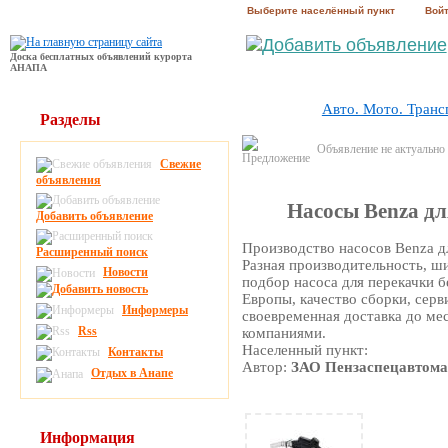
Выберите населённый пункт
Вой
Доска бесплатных объявлений курорта
АНАПА
Авто. Мото. Транс
Разделы
Объявление не актуально
Свежие
объявления
Насосы Benza дл
Добавить объявление
Производство насосов Benza дл
Расширенный поиск
Разная производительность, ш
Новости
подбор насоса для перекачки 
Европы, качество сборки, сер
Информеры
своевременная доставка до ме
Rss
компаниями.
Населенный пункт:
Контакты
Автор:
ЗАО Пензаспецавтом
Отдых в Анапе
Информация