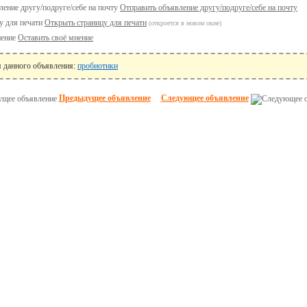
Отправить объявление другу/подруге/себе на почту
Открыть страницу для печати
(откроется в новом окне)
Оставить своё мнение
я данного объявления:
пробиотики
Предыдущее объявление
Следующее объявление