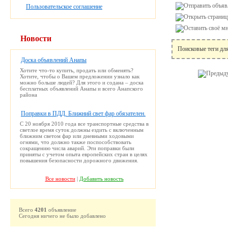
Пользовательское соглашение
Новости
Поисковые теги дл
Доска объявлений Анапы
Хотите что-то купить, продать или обменять?
Хотите, чтобы о Вашем предложении узнало как
можно больше людей? Для этого и содана – доска
бесплатных объявлений Анапы и всего Анапского
района
Поправки в ПДД. Ближний свет фар обязателен.
С 20 ноября 2010 года все транспортные средства в
светлое время суток должны ездить с включенным
ближним светом фар или дневными ходовыми
огнями, что должно также поспособствовать
сокращению числа аварий. Эти поправки были
приняты с учетом опыта европейских стран в целях
повышения безопасности дорожного движения.
Все новости
|
Добавить новость
Всего
4201
объявление
Сегодня ничего не было добавлено