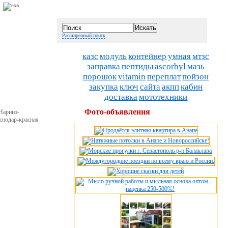
Расширенный поиск
казс
модуль
контейнер
умная
мтзс
заправка
пептиды
ascorbyl
мазь
порошок
vitamin
переплат
пойзон
закупка
ключ
сайта
акпп
кабин
доставка
мототехники
Фото-объявления
Наринэ-
снодар-красная