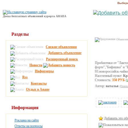
Выбери
Доска бесплатных объявлений курорта АНАПА
Разделы
Объявлени
Свежие объявления
Добавить объявление
Расширенный поиск
Пробиотики от "Лакто
Новости
форте","Бифишка" и "
Информеры
93.новороссийск-чайко
Населенный пункт:
Кр
Rss
Стоимость:
350 РУБ
(
Контакты
Автор:
наталья
(Поиск
Отдых в Анапе
Информация
Добавить это об
Реклама на сайте
Ответы на вопросы