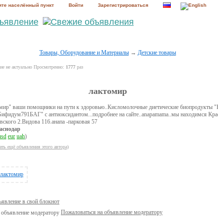
те населённый пункт
Войти
Зарегистрироваться
Товары, Оборудование и Материалы
→
Детские товары
е не актуально Просмотренно:
1777
раз
лактомир
мир" ваши помощники на пути к здоровью..Кисломолочные диетические биопродукты "
Бифидум791БАГ" с антиоксидантом...подробнее на сайте..anapamama..мы находимся Кра
вского 2.Видова 116.анапа -парковая 57
аснодар
usd
eur
uah
)
ать ещё объявления этого автора)
ъявление в свой блокнот
Пожаловаться на объявление модератору